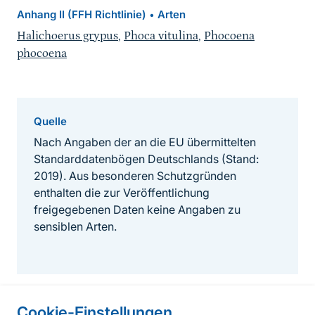
Anhang II (FFH Richtlinie)
Arten
•
Halichoerus grypus
,
Phoca vitulina
,
Phocoena
phocoena
Quelle
Nach Angaben der an die EU übermittelten
Standarddatenbögen Deutschlands (Stand:
2019). Aus besonderen Schutzgründen
enthalten die zur Veröffentlichung
freigegebenen Daten keine Angaben zu
sensiblen Arten.
Cookie-Einstellungen