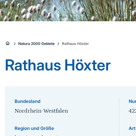
Sie
Natura 2000 Gebiete
Rathaus Höxter
sind
Rathaus Höxter
hier:
Bundesland
Nu
Nordrhein-Westfalen
42
Region und Größe
Art