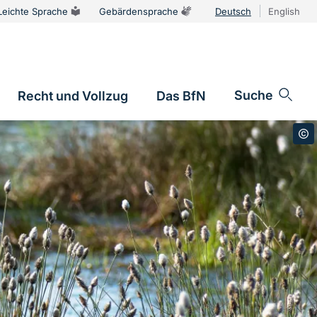
Leichte Sprache
Gebärdensprache
Deutsch
English
Sprachums
Suche
Recht und Vollzug
Das BfN