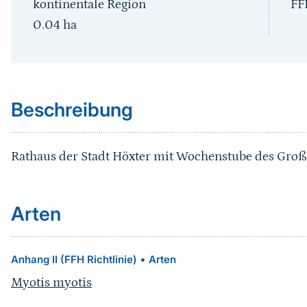
kontinentale Region
FF
0.04
ha
Sprungmarke
Beschreibung
Rathaus der Stadt Höxter mit Wochenstube des Gro
Arten
•
Anhang II (FFH Richtlinie)
Arten
Myotis myotis