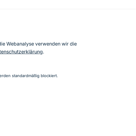
atenbögen Deutschlands (Stand:
 die Webanalyse verwenden wir die
ur Veröffentlichung freigegebenen
tenschutzerklärung
.
erden standardmäßig blockiert.
Instagram
Facebook
YouTube
LinkedIn
Mastodon
Bluesky