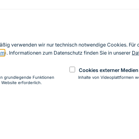
Quelle
Nach Angaben der an die EU übermittelten Standardd
mäßig verwenden wir nur technisch notwendige Cookies. Für
2019). Aus besonderen Schutzgründen enthalten die z
om
). Informationen zum Datenschutz finden Sie in unserer
Da
Daten keine Angaben zu sensiblen Arten.
Cookies externer Medien
en grundlegende Funktionen
Inhalte von Videoplattformen w
 Website erforderlich.
ung
hen
ung zur Barrierefreiheit
Impressum
Datenschutz