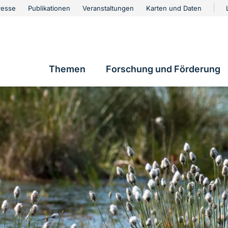
urschutz
resse
Publikationen
Veranstaltungen
Karten und Daten
vigation
Themen
Forschung und Förderung
Hauptnavigation