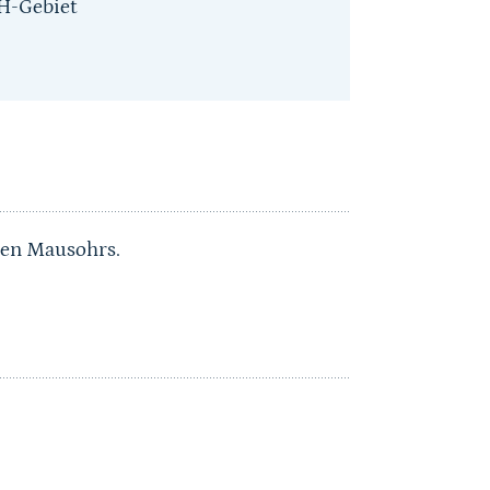
H-Gebiet
ßen Mausohrs.