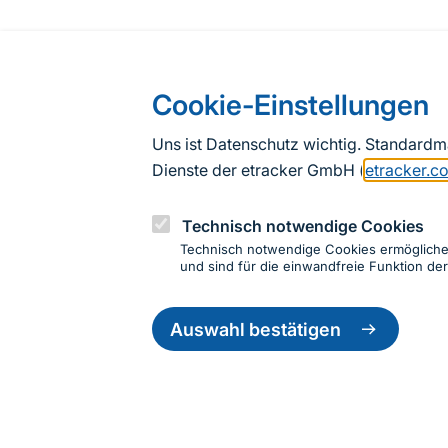
Cookie-Einstellungen
Uns ist Datenschutz wichtig. Standard
Dienste der etracker GmbH (
etracker.c
Technisch notwendige Cookies
Technisch notwendige Cookies ermöglich
und sind für die einwandfreie Funktion der
Einwillig
Informationen zur Seite
zurückzie
Auswahl bestätigen
Fußzeile
Kontakt zum BfN
Kontaktformular
Erklär
© 2026 Bundesamt für Naturschutz