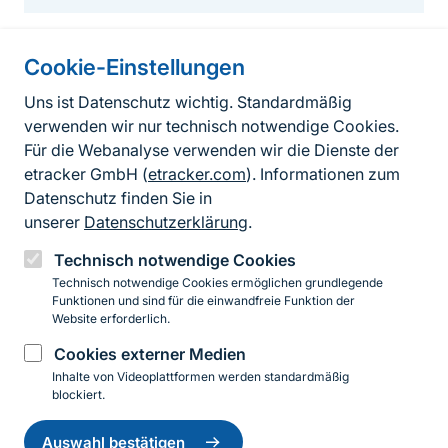
Cookie-Einstellungen
Informationen zur Seite
Uns ist Datenschutz wichtig. Standardmäßig
verwenden wir nur technisch notwendige Cookies.
Fußzeile
Kontakt zum BfN
Für die Webanalyse verwenden wir die Dienste der
Kontaktformular
etracker GmbH (
etracker.com
). Informationen zum
Datenschutz finden Sie in
Erklärung zur Barrierefreiheit
unserer
Datenschutzerklärung
.
Impressum
Technisch notwendige Cookies
Technisch notwendige Cookies ermöglichen grundlegende
Datenschutz
Funktionen und sind für die einwandfreie Funktion der
Website erforderlich.
Cookies externer Medien
Instagram
Facebook
YouTube
LinkedIn
Mastodon
Bluesky
Inhalte von Videoplattformen werden standardmäßig
blockiert.
Einwilligung
© 2026 Bundesamt für Naturschutz
zurückziehen
Auswahl bestätigen