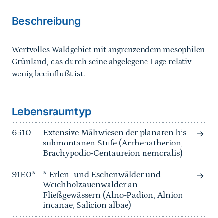
Beschreibung
Wertvolles Waldgebiet mit angrenzendem mesophilen
Grünland, das durch seine abgelegene Lage relativ
wenig beeinflußt ist.
Sprungmarke
Lebensraumtyp
6510
Extensive Mähwiesen der planaren bis
submontanen Stufe (Arrhenatherion,
Brachypodio-Centaureion nemoralis)
91E0*
* Erlen- und Eschenwälder und
Weichholzauenwälder an
Fließgewässern (Alno-Padion, Alnion
incanae, Salicion albae)