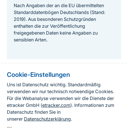
Nach Angaben der an die EU übermittelten
Standarddatenbögen Deutschlands (Stand:
2019). Aus besonderen Schutzgründen
enthalten die zur Veröffentlichung
freigegebenen Daten keine Angaben zu
sensiblen Arten.
Cookie-Einstellungen
Informationen zur Seite
Uns ist Datenschutz wichtig. Standardmäßig
verwenden wir nur technisch notwendige Cookies.
Fußzeile
Kontakt zum BfN
Für die Webanalyse verwenden wir die Dienste der
Kontaktformular
etracker GmbH (
etracker.com
). Informationen zum
Datenschutz finden Sie in
Erklärung zur Barrierefreiheit
unserer
Datenschutzerklärung
.
Impressum