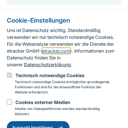
Cookie-Einstellungen
Informationen zur Seite
Uns ist Datenschutz wichtig. Standardmäßig
verwenden wir nur technisch notwendige Cookies.
Fußzeile
Kontakt zum BfN
Für die Webanalyse verwenden wir die Dienste der
Kontaktformular
etracker GmbH (
etracker.com
). Informationen zum
Datenschutz finden Sie in
Erklärung zur Barrierefreiheit
unserer
Datenschutzerklärung
.
Impressum
Technisch notwendige Cookies
Technisch notwendige Cookies ermöglichen grundlegende
Datenschutz
Funktionen und sind für die einwandfreie Funktion der
Website erforderlich.
Cookies externer Medien
Instagram
Facebook
YouTube
LinkedIn
Mastodon
Bluesky
Inhalte von Videoplattformen werden standardmäßig
blockiert.
Einwilligung
© 2026 Bundesamt für Naturschutz
zurückziehen
Auswahl bestätigen