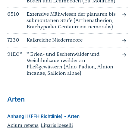
Boden und Lehmboden (Eu-Molinion)
6510
Extensive Mähwiesen der planaren bis
submontanen Stufe (Arrhenatherion,
Brachypodio-Centaureion nemoralis)
7230
Kalkreiche Niedermoore
91E0*
* Erlen- und Eschenwälder und
Weichholzauenwälder an
Fließgewässern (Alno-Padion, Alnion
incanae, Salicion albae)
Arten
Anhang II (FFH Richtlinie)
Arten
•
Apium repens
,
Liparis loeselii