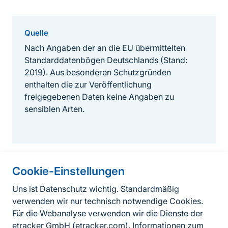
Quelle
Nach Angaben der an die EU übermittelten
Standarddatenbögen Deutschlands (Stand:
2019). Aus besonderen Schutzgründen
enthalten die zur Veröffentlichung
freigegebenen Daten keine Angaben zu
sensiblen Arten.
Cookie-Einstellungen
Informationen zur Seite
Uns ist Datenschutz wichtig. Standardmäßig
verwenden wir nur technisch notwendige Cookies.
Fußzeile
Kontakt zum BfN
Für die Webanalyse verwenden wir die Dienste der
Kontaktformular
etracker GmbH (
etracker.com
). Informationen zum