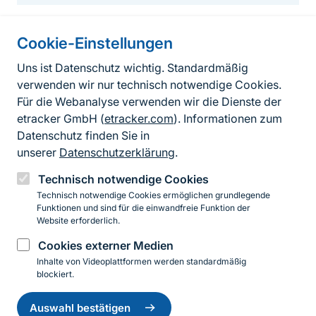
Cookie-Einstellungen
Informationen zur Seite
Uns ist Datenschutz wichtig. Standardmäßig
verwenden wir nur technisch notwendige Cookies.
Fußzeile
Kontakt zum BfN
Für die Webanalyse verwenden wir die Dienste der
Kontaktformular
etracker GmbH (
etracker.com
). Informationen zum
Datenschutz finden Sie in
Erklärung zur Barrierefreiheit
unserer
Datenschutzerklärung
.
Impressum
Technisch notwendige Cookies
Technisch notwendige Cookies ermöglichen grundlegende
Datenschutz
Funktionen und sind für die einwandfreie Funktion der
Website erforderlich.
Cookies externer Medien
Instagram
Facebook
YouTube
LinkedIn
Mastodon
Bluesky
Inhalte von Videoplattformen werden standardmäßig
blockiert.
Einwilligung
© 2026 Bundesamt für Naturschutz
zurückziehen
Auswahl bestätigen