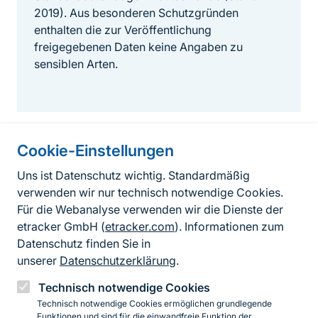
2019). Aus besonderen Schutzgründen
enthalten die zur Veröffentlichung
freigegebenen Daten keine Angaben zu
sensiblen Arten.
Cookie-Einstellungen
Informationen zur Seite
Uns ist Datenschutz wichtig. Standardmäßig
verwenden wir nur technisch notwendige Cookies.
Fußzeile
Kontakt zum BfN
Für die Webanalyse verwenden wir die Dienste der
Kontaktformular
etracker GmbH (
etracker.com
). Informationen zum
Datenschutz finden Sie in
Erklärung zur Barrierefreiheit
unserer
Datenschutzerklärung
.
Impressum
Technisch notwendige Cookies
Technisch notwendige Cookies ermöglichen grundlegende
Datenschutz
Funktionen und sind für die einwandfreie Funktion der