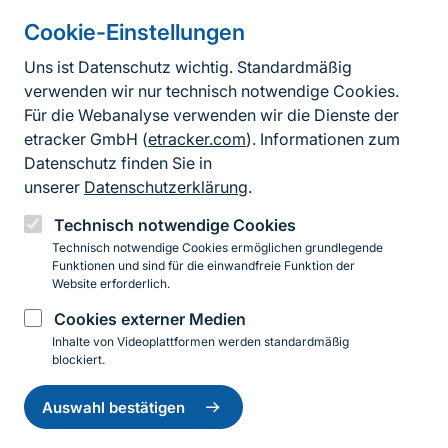
Cookie-Einstellungen
Informationen zur Seite
Uns ist Datenschutz wichtig. Standardmäßig
verwenden wir nur technisch notwendige Cookies.
Fußzeile
Kontakt zum BfN
Für die Webanalyse verwenden wir die Dienste der
Kontaktformular
etracker GmbH (
etracker.com
). Informationen zum
Datenschutz finden Sie in
Erklärung zur Barrierefreiheit
unserer
Datenschutzerklärung
.
Impressum
Technisch notwendige Cookies
Technisch notwendige Cookies ermöglichen grundlegende
Datenschutz
Funktionen und sind für die einwandfreie Funktion der
Website erforderlich.
Cookies externer Medien
Instagram
Facebook
YouTube
LinkedIn
Mastodon
Bluesky
Inhalte von Videoplattformen werden standardmäßig
blockiert.
Einwilligung
© 2026 Bundesamt für Naturschutz
zurückziehen
Auswahl bestätigen