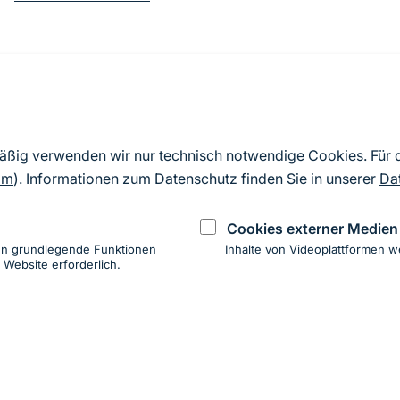
Quelle
Nach Angaben der an die EU übermittelten Standardd
mäßig verwenden wir nur technisch notwendige Cookies. Für
2019). Aus besonderen Schutzgründen enthalten die z
om
). Informationen zum Datenschutz finden Sie in unserer
Da
Daten keine Angaben zu sensiblen Arten.
Cookies externer Medien
en grundlegende Funktionen
Inhalte von Videoplattformen w
 Website erforderlich.
ung
hen
ung zur Barrierefreiheit
Impressum
Datenschutz