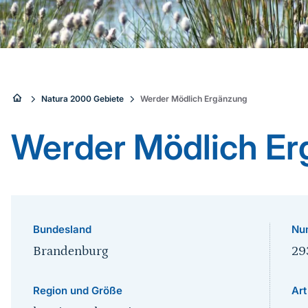
Sie
Natura 2000 Gebiete
Werder Mödlich Ergänzung
sind
Werder Mödlich E
hier:
Bundesland
Nu
Brandenburg
29
Region und Größe
Art