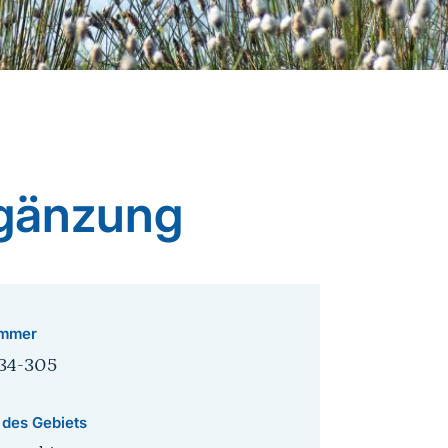
rgänzung
mmer
34-305
 des Gebiets