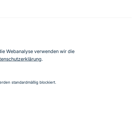
atenbögen Deutschlands (Stand:
 die Webanalyse verwenden wir die
ur Veröffentlichung freigegebenen
tenschutzerklärung
.
erden standardmäßig blockiert.
Instagram
Facebook
YouTube
LinkedIn
Mastodon
Bluesky