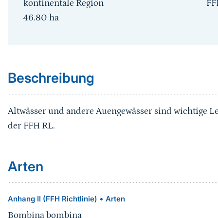
kontinentale Region
FF
46.80
ha
Sprungmarke
Beschreibung
Altwässer und andere Auengewässer sind wichtige L
der FFH RL.
Arten
•
Anhang II (FFH Richtlinie)
Arten
Bombina bombina