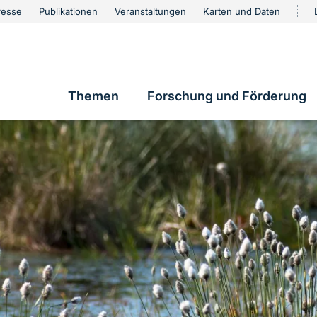
urschutz
resse
Publikationen
Veranstaltungen
Karten und Daten
vigation
Themen
Forschung und Förderung
Hauptnavigation