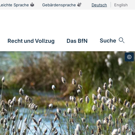
Leichte Sprache
Gebärdensprache
Deutsch
English
Sprachums
Suche
Recht und Vollzug
Das BfN