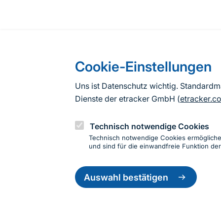
Cookie-Einstellungen
Uns ist Datenschutz wichtig. Standard
Dienste der etracker GmbH (
etracker.c
Technisch notwendige Cookies
Technisch notwendige Cookies ermöglich
und sind für die einwandfreie Funktion der
Einwillig
Informationen zur Seite
zurückzie
Auswahl bestätigen
Fußzeile
Kontakt zum BfN
Kontaktformular
Erklär