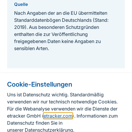
Quelle
Nach Angaben der an die EU übermittelten
Standarddatenbögen Deutschlands (Stand:
2019). Aus besonderen Schutzgründen
enthalten die zur Veröffentlichung
freigegebenen Daten keine Angaben zu
sensiblen Arten.
Cookie-Einstellungen
Informationen zur Seite
Uns ist Datenschutz wichtig. Standardmäßig
verwenden wir nur technisch notwendige Cookies.
Fußzeile
Kontakt zum BfN
Für die Webanalyse verwenden wir die Dienste der
Kontaktformular
etracker GmbH (
etracker.com
). Informationen zum
Datenschutz finden Sie in
Erklärung zur Barrierefreiheit
unserer
Datenschutzerklärung
.