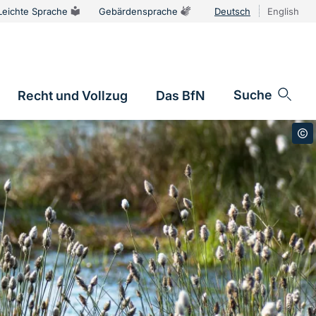
Leichte Sprache
Gebärdensprache
Deutsch
English
Sprachums
Suche
Recht und Vollzug
Das BfN