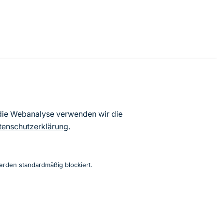
atenbögen Deutschlands (Stand:
 die Webanalyse verwenden wir die
ur Veröffentlichung freigegebenen
tenschutzerklärung
.
erden standardmäßig blockiert.