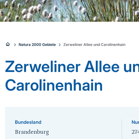
Sie
Natura 2000 Gebiete
Zerweliner Allee und Carolinenhain
sind
Zerweliner Allee u
hier:
Carolinenhain
Bundesland
Nu
Brandenburg
27