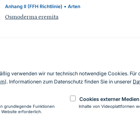
•
Anhang II (FFH Richtlinie)
Arten
Osmoderma eremita
Quelle
Nach Angaben der an die EU übermittelten Standardd
mäßig verwenden wir nur technisch notwendige Cookies. Für
2019). Aus besonderen Schutzgründen enthalten die z
om
). Informationen zum Datenschutz finden Sie in unserer
Da
Daten keine Angaben zu sensiblen Arten.
Cookies externer Medien
en grundlegende Funktionen
Inhalte von Videoplattformen w
 Website erforderlich.
ung
hen