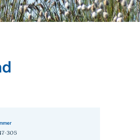
nd
mmer
47-305