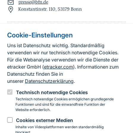
presse@bfn.de
Konstantinstr. 110, 53179 Bonn
Cookie-Einstellungen
Informationen zur Seite
Uns ist Datenschutz wichtig. Standardmäßig
verwenden wir nur technisch notwendige Cookies.
Fußzeile
Kontakt zum BfN
Für die Webanalyse verwenden wir die Dienste der
Kontaktformular
etracker GmbH (
etracker.com
). Informationen zum
Datenschutz finden Sie in
Erklärung zur Barrierefreiheit
unserer
Datenschutzerklärung
.
Impressum
Technisch notwendige Cookies
Technisch notwendige Cookies ermöglichen grundlegende
Datenschutz
Funktionen und sind für die einwandfreie Funktion der
Website erforderlich.
Cookies externer Medien
Instagram
Facebook
YouTube
LinkedIn
Mastodon
Bluesky
Inhalte von Videoplattformen werden standardmäßig
blockiert.