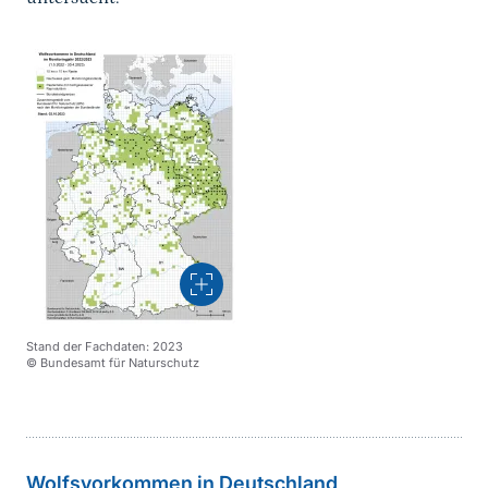
Vergrößern
Stand der Fachdaten: 2023
© Bundesamt für Naturschutz
weiterführender
Inhalt
Wolfsvorkommen in Deutschland