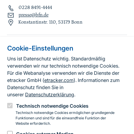
0228 8491-4444
presse@bfn.de
Konstantinstr. 110, 53179 Bonn
Cookie-Einstellungen
Informationen zur Seite
Uns ist Datenschutz wichtig. Standardmäßig
verwenden wir nur technisch notwendige Cookies.
Fußzeile
Kontakt zum BfN
Für die Webanalyse verwenden wir die Dienste der
Kontaktformular
etracker GmbH (
etracker.com
). Informationen zum
Datenschutz finden Sie in
Erklärung zur Barrierefreiheit
unserer
Datenschutzerklärung
.
Impressum
Technisch notwendige Cookies
Technisch notwendige Cookies ermöglichen grundlegende
Datenschutz
Funktionen und sind für die einwandfreie Funktion der
Website erforderlich.