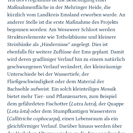
Teil des Programms ist die Besichtigung einer
Maßnahmenfläche in der Mehringer Heide, die
kürzlich vom Landkreis Emsland erworben wurde. An
anderer Stelle ist die erste Maßnahme des Projekts
begonnen worden: Am Wesuweer Schloot werden
Strukturelemente wie Totholzbäume und kleinere
Steinbänke als „Hindernisse“ angelegt. Dies ist
ebenfalls für weitere Zuflüsse der Ems geplant. Damit
wird deren gradliniger Verlauf hin zu einem natürlich
geschwungenen Verlauf verändert, der kleinräumige
Unterschiede bei der Wassertiefe, der
Fließgeschwindigkeit oder dem Material der
Bachsohle aufweist. Ein solch kleinteiliges Mosaik
bietet mehr Tier- und Pflanzenarten, zum Beispiel
dem gefährdeten Fischotter (
Lutra lutra
), der Quappe
(
Lota lota
) oder dem Stumpfkantigen Wasserstern
(
Callitriche cophocarpa
), einen Lebensraum als ein
gleichförmiger Verlauf. Darüber hinaus werden über