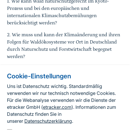
1. Wie kann Wald naturschutzgerecht im Kyoto-
Prozess und bei den europäischen und
internationalen Klimaschutzbemühungen
berücksichtigt werden?
2. Wie muss und kann der Klimaänderung und ihren
Folgen für Waldökosysteme vor Ort in Deutschland
durch Naturschutz und Forstwirtschaft begegnet
werden?
Cookie-Einstellungen
Informationen zur Seite
Uns ist Datenschutz wichtig. Standardmäßig
verwenden wir nur technisch notwendige Cookies.
Fußzeile
Kontakt zum BfN
Für die Webanalyse verwenden wir die Dienste der
Kontaktformular
etracker GmbH (
etracker.com
). Informationen zum
Datenschutz finden Sie in
Erklärung zur Barrierefreiheit
unserer
Datenschutzerklärung
.