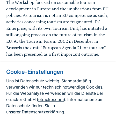
The Workshop focused on sustainable tourism
development in Europe and the implications from EU
policies. As tourism is not an EU competence as such,
activities concerning tourism are fragmented. DG
Enterprise, with its own Tourism Unit, has initiated a
still ongoing process on the future of tourism in the
EU. At the Tourism Forum 2002 in December in
Brussels the draft “European Agenda 21 for tourism”
has been presented as a first important outcome.
Cookie-Einstellungen
Informationen zur Seite
Uns ist Datenschutz wichtig. Standardmäßig
verwenden wir nur technisch notwendige Cookies.
Fußzeile
Kontakt zum BfN
Für die Webanalyse verwenden wir die Dienste der
Kontaktformular
etracker GmbH (
etracker.com
). Informationen zum
Datenschutz finden Sie in
Erklärung zur Barrierefreiheit
unserer
Datenschutzerklärung
.