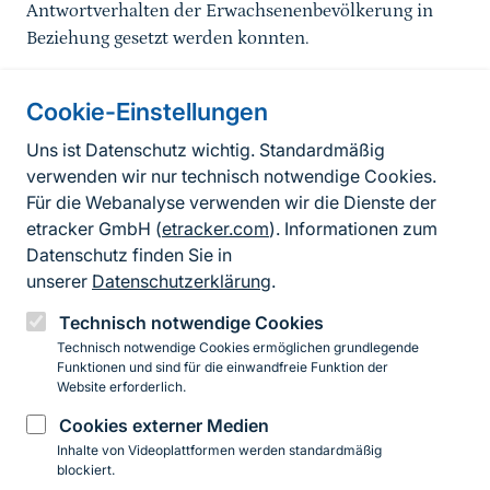
Antwortverhalten der Erwachsenenbevölkerung in
Beziehung gesetzt werden konnten.
Cookie-Einstellungen
Informationen zur Seite
Uns ist Datenschutz wichtig. Standardmäßig
verwenden wir nur technisch notwendige Cookies.
Fußzeile
Kontakt zum BfN
Für die Webanalyse verwenden wir die Dienste der
Kontaktformular
etracker GmbH (
etracker.com
). Informationen zum
Datenschutz finden Sie in
Erklärung zur Barrierefreiheit
unserer
Datenschutzerklärung
.
Impressum
Technisch notwendige Cookies
Technisch notwendige Cookies ermöglichen grundlegende
Datenschutz
Funktionen und sind für die einwandfreie Funktion der
Website erforderlich.
Cookies externer Medien
Instagram
Facebook
YouTube
LinkedIn
Mastodon
Bluesky
Inhalte von Videoplattformen werden standardmäßig
blockiert.