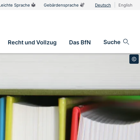
Leichte Sprache
Gebärdensprache
Deutsch
English
Sprachums
Suche
Recht und Vollzug
Das BfN