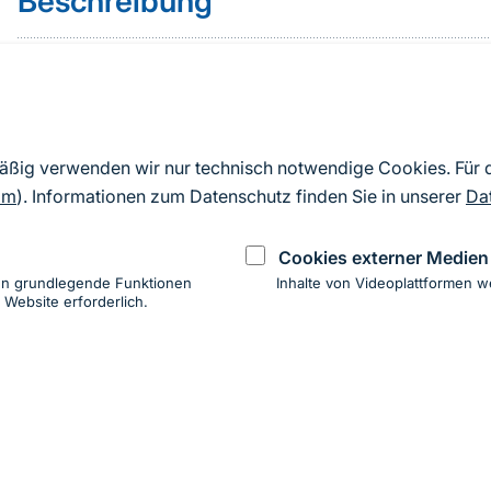
Beschreibung
Folgende vier Schwerpunkte werden im vorliegenden 
Sozial erwünschtes Antwortverhalten
mäßig verwenden wir nur technisch notwendige Cookies. Für
Naturbewusstseinstypen
om
). Informationen zum Datenschutz finden Sie in unserer
Da
Vertiefende Analysen zu den Schwerpunkthe
Cookies externer Medien
Kommunikationsempfehlungen
en grundlegende Funktionen
Inhalte von Videoplattformen w
 Website erforderlich.
ung
hen
ung zur Barrierefreiheit
Impressum
Datenschutz