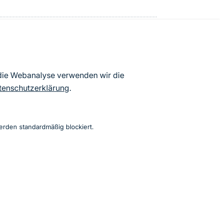
Bericht adressiert und analysiert:
 die Webanalyse verwenden wir die
tenschutzerklärung
.
men 2015
erden standardmäßig blockiert.
Instagram
Facebook
YouTube
LinkedIn
Mastodon
Bluesky