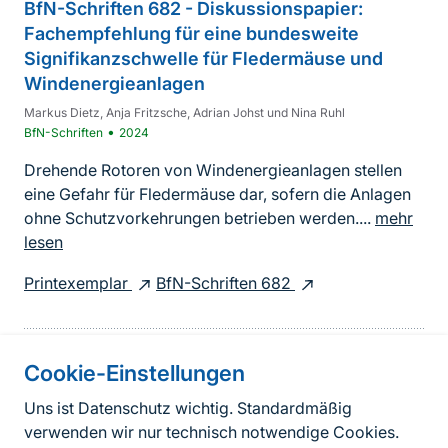
BfN-Schriften 682 - Diskussionspapier:
Fachempfehlung für eine bundesweite
Signifikanzschwelle für Fledermäuse und
Windenergieanlagen
Markus Dietz, Anja Fritzsche, Adrian Johst und Nina Ruhl
•
BfN-Schriften
2024
Drehende Rotoren von Windenergieanlagen stellen
eine Gefahr für Fledermäuse dar, sofern die Anlagen
ohne Schutzvorkehrungen betrieben werden....
mehr
lesen
Printexemplar
BfN-Schriften 682
Cookie-Einstellungen
Informationen zur Seite
Uns ist Datenschutz wichtig. Standardmäßig
verwenden wir nur technisch notwendige Cookies.
Fußzeile
Kontakt zum BfN