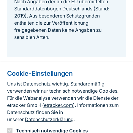
Nach Angaben der an die EU übermittelten
Standarddatenbögen Deutschlands (Stand:
2019). Aus besonderen Schutzgründen
enthalten die zur Veröffentlichung
freigegebenen Daten keine Angaben zu
sensiblen Arten.
Cookie-Einstellungen
Informationen zur Seite
Uns ist Datenschutz wichtig. Standardmäßig
verwenden wir nur technisch notwendige Cookies.
Fußzeile
Kontakt zum BfN
Für die Webanalyse verwenden wir die Dienste der
Kontaktformular
etracker GmbH (
etracker.com
). Informationen zum
Datenschutz finden Sie in
Erklärung zur Barrierefreiheit
unserer
Datenschutzerklärung
.
Impressum
Technisch notwendige Cookies