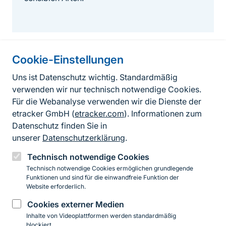
Cookie-Einstellungen
Informationen zur Seite
Uns ist Datenschutz wichtig. Standardmäßig
verwenden wir nur technisch notwendige Cookies.
Fußzeile
Kontakt zum BfN
Für die Webanalyse verwenden wir die Dienste der
Kontaktformular
etracker GmbH (
etracker.com
). Informationen zum
Datenschutz finden Sie in
Erklärung zur Barrierefreiheit
unserer
Datenschutzerklärung
.
Impressum
Technisch notwendige Cookies
Technisch notwendige Cookies ermöglichen grundlegende
Datenschutz
Funktionen und sind für die einwandfreie Funktion der
Website erforderlich.
Cookies externer Medien
Instagram
Facebook
YouTube
LinkedIn
Mastodon
Bluesky
Inhalte von Videoplattformen werden standardmäßig
blockiert.