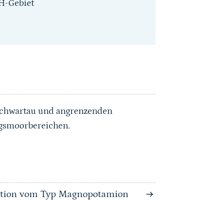
H-Gebiet
 Schwartau und angrenzenden
ngsmoorbereichen.
tation vom Typ Magnopotamion