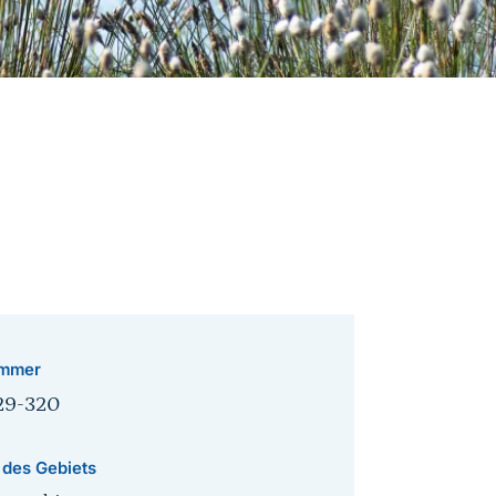
mmer
29-320
 des Gebiets