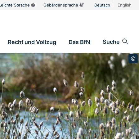
Leichte Sprache
Gebärdensprache
Deutsch
English
Sprachums
Suche
Recht und Vollzug
Das BfN