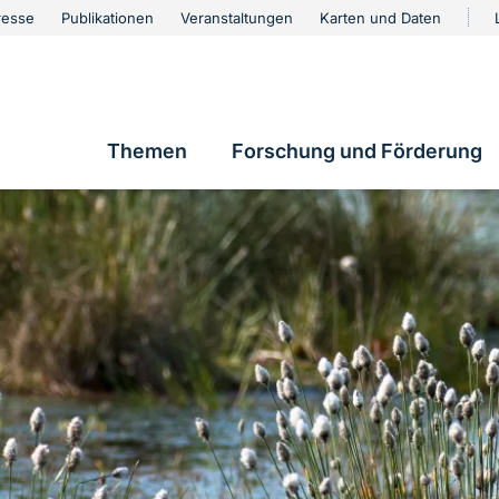
urschutz
resse
Publikationen
Veranstaltungen
Karten und Daten
vigation
Themen
Forschung und Förderung
Hauptnavigation