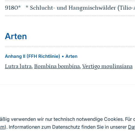
9180*
* Schlucht- und Hangmischwälder (Tilio-
Arten
•
Anhang II (FFH Richtlinie)
Arten
Lutra lutra
,
Bombina bombina
,
Vertigo moulinsiana
Quelle
Nach Angaben der an die EU übermittelten Standardd
mäßig verwenden wir nur technisch notwendige Cookies. Für
2019). Aus besonderen Schutzgründen enthalten die z
om
). Informationen zum Datenschutz finden Sie in unserer
Da
Daten keine Angaben zu sensiblen Arten.