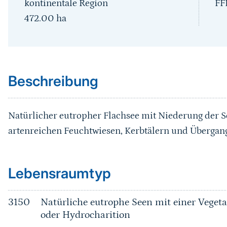
kontinentale Region
FF
472.00
ha
Sprungmarke
Beschreibung
Natürlicher eutropher Flachsee mit Niederung der
artenreichen Feuchtwiesen, Kerbtälern und Überga
Sprungmarke
Lebensraumtyp
3150
Natürliche eutrophe Seen mit einer Vege
oder Hydrocharition