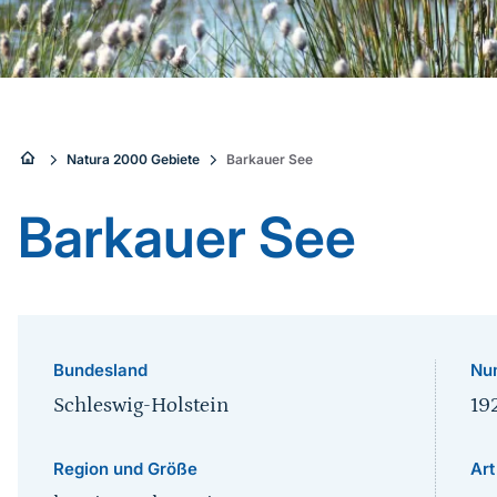
Sie
Natura 2000 Gebiete
Barkauer See
sind
Barkauer See
hier:
Bundesland
Nu
Schleswig-Holstein
19
Region und Größe
Art