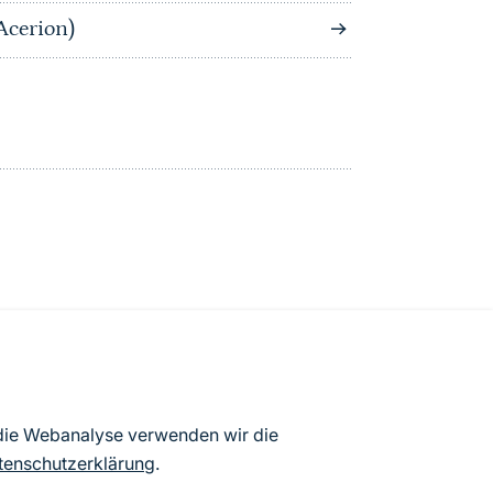
Acerion)
atenbögen Deutschlands (Stand:
 die Webanalyse verwenden wir die
ur Veröffentlichung freigegebenen
tenschutzerklärung
.