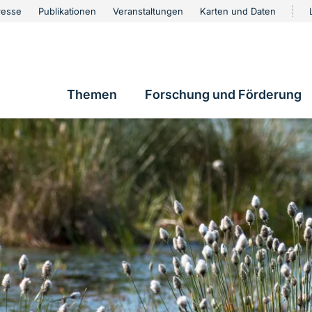
urschutz
resse
Publikationen
Veranstaltungen
Karten und Daten
vigation
Themen
Forschung und Förderung
Hauptnavigation