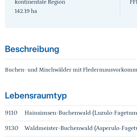
kontinentale Region
FF
142.19
ha
Sprungmarke
Beschreibung
Buchen- und Mischwälder mit Fledermausvorkom
Sprungmarke
Lebensraumtyp
9110
Hainsimsen-Buchenwald (Luzulo-Fagetum
9130
Waldmeister-Buchenwald (Asperulo-Fage