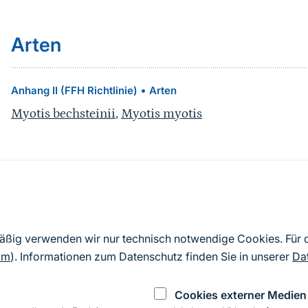
Arten
•
Anhang II (FFH Richtlinie)
Arten
Myotis bechsteinii
,
Myotis myotis
Quelle
Nach Angaben der an die EU übermittelten Standardd
mäßig verwenden wir nur technisch notwendige Cookies. Für
2019). Aus besonderen Schutzgründen enthalten die z
om
). Informationen zum Datenschutz finden Sie in unserer
Da
Daten keine Angaben zu sensiblen Arten.
Cookies externer Medien