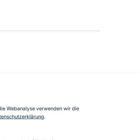
atenbögen Deutschlands (Stand:
 die Webanalyse verwenden wir die
ur Veröffentlichung freigegebenen
tenschutzerklärung
.