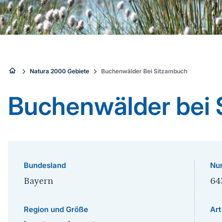
Sie
Natura 2000 Gebiete
Buchenwälder Bei Sitzambuch
sind
Buchenwälder bei
hier:
Bundesland
Nu
Bayern
64
Region und Größe
Art