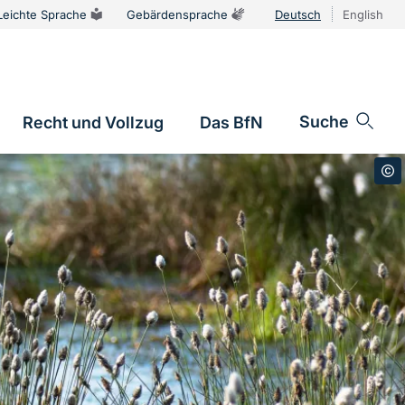
Leichte Sprache
Gebärdensprache
Deutsch
English
Sprachums
Suche
Recht und Vollzug
Das BfN