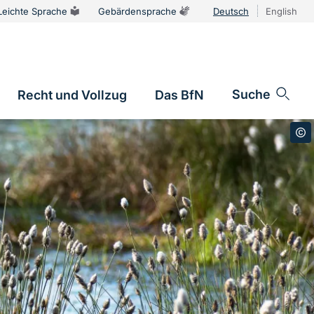
Leichte Sprache
Gebärdensprache
Deutsch
English
Sprachums
Suche
Recht und Vollzug
Das BfN