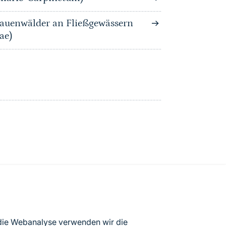
auenwälder an Fließgewässern
ae)
atenbögen Deutschlands (Stand:
 die Webanalyse verwenden wir die