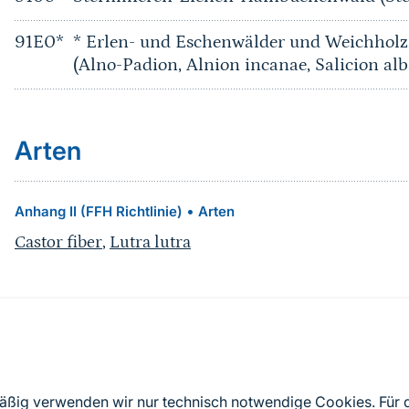
91E0*
* Erlen- und Eschenwälder und Weichholz
(Alno-Padion, Alnion incanae, Salicion alb
Arten
•
Anhang II (FFH Richtlinie)
Arten
Castor fiber
,
Lutra lutra
Quelle
Nach Angaben der an die EU übermittelten Standardd
mäßig verwenden wir nur technisch notwendige Cookies. Für