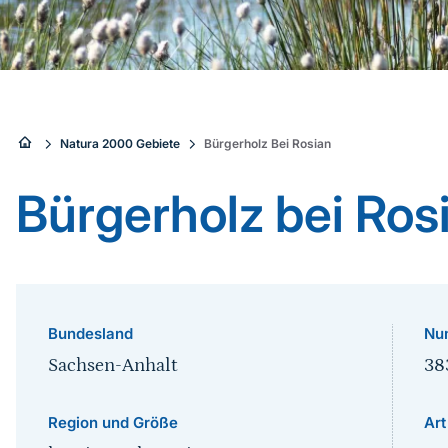
Sie
Natura 2000 Gebiete
Bürgerholz Bei Rosian
sind
Bürgerholz bei Ros
hier:
Bundesland
Nu
Sachsen-Anhalt
38
Region und Größe
Art