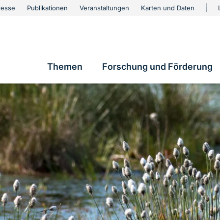
urschutz
resse
Publikationen
Veranstaltungen
Karten und Daten
vigation
Themen
Forschung und Förderung
Hauptnavigation