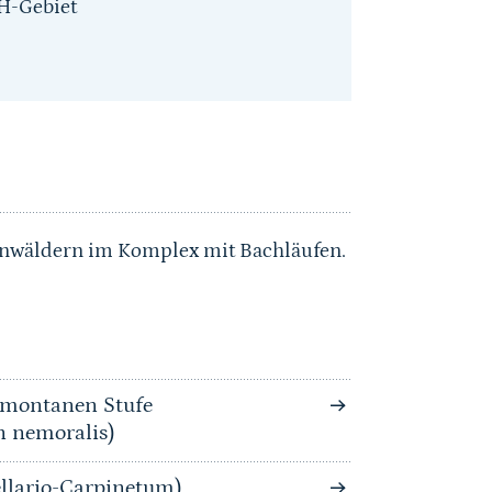
H-Gebiet
nwäldern im Komplex mit Bachläufen.
bmontanen Stufe
n nemoralis)
llario-Carpinetum)