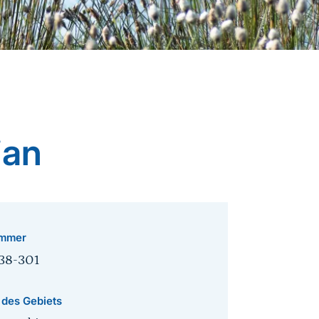
ian
mmer
38-301
 des Gebiets