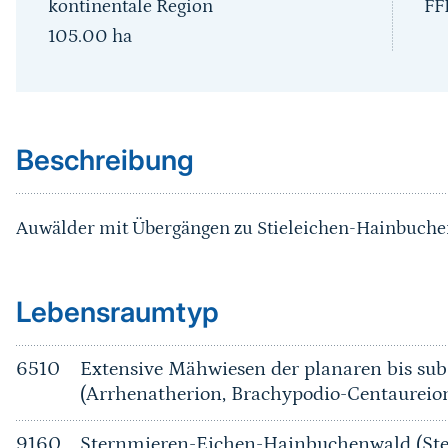
kontinentale Region
FF
105.00
ha
Sprungmarke
Beschreibung
Auwälder mit Übergängen zu Stieleichen-Hainbuche
Sprungmarke
Lebensraumtyp
6510
Extensive Mähwiesen der planaren bis su
(Arrhenatherion, Brachypodio-Centaureio
9160
Sternmieren-Eichen-Hainbuchenwald (Ste