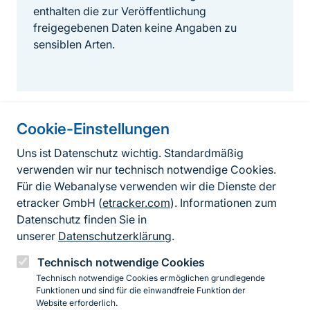
enthalten die zur Veröffentlichung
freigegebenen Daten keine Angaben zu
sensiblen Arten.
Cookie-Einstellungen
Informationen zur Seite
Uns ist Datenschutz wichtig. Standardmäßig
verwenden wir nur technisch notwendige Cookies.
Fußzeile
Kontakt zum BfN
Für die Webanalyse verwenden wir die Dienste der
Kontaktformular
etracker GmbH (
etracker.com
). Informationen zum
Datenschutz finden Sie in
Erklärung zur Barrierefreiheit
unserer
Datenschutzerklärung
.
Impressum
Technisch notwendige Cookies
Technisch notwendige Cookies ermöglichen grundlegende
Datenschutz
Funktionen und sind für die einwandfreie Funktion der
Website erforderlich.