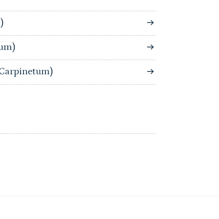
)
tum)
-Carpinetum)