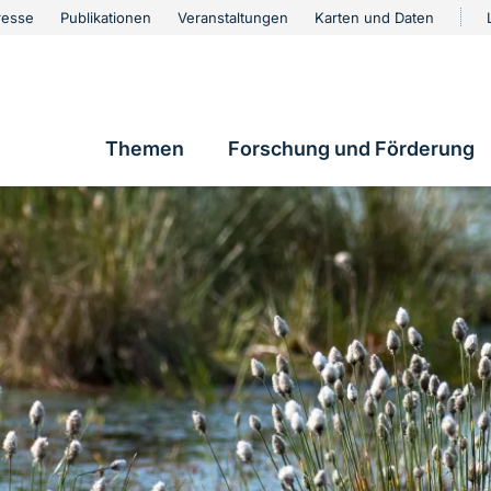
urschutz
resse
Publikationen
Veranstaltungen
Karten und Daten
vigation
Themen
Forschung und Förderung
Hauptnavigation