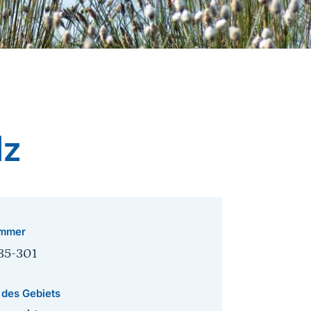
lz
mmer
35-301
 des Gebiets