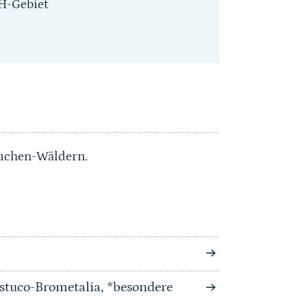
H-Gebiet
uchen-Wäldern.
stuco-Brometalia, *besondere