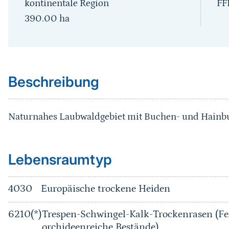
kontinentale Region
FF
390.00
ha
Sprungmarke
Beschreibung
Naturnahes Laubwaldgebiet mit Buchen- und Hainb
Sprungmarke
Lebensraumtyp
4030
Europäische trockene Heiden
6210(*)
Trespen-Schwingel-Kalk-Trockenrasen (Fe
orchideenreiche Bestände)