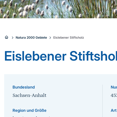
Sie
Natura 2000 Gebiete
Eislebener Stiftsholz
sind
Eislebener Stiftsho
hier:
Bundesland
Nu
Sachsen-Anhalt
45
Region und Größe
Art