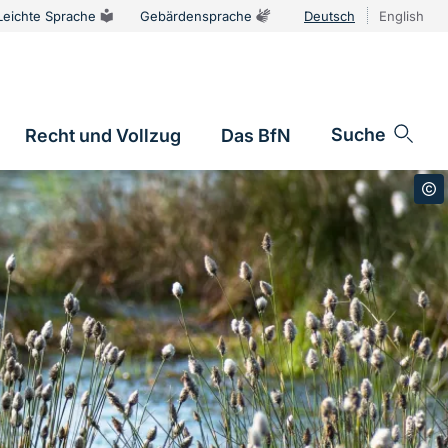
Leichte Sprache
Gebärdensprache
Deutsch
English
Sprachums
Suche
Recht und Vollzug
Das BfN