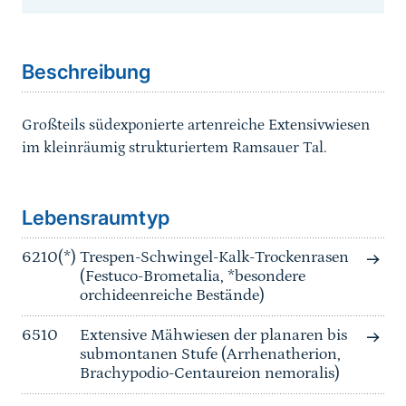
Sprungmarke
Beschreibung
Großteils südexponierte artenreiche Extensivwiesen
im kleinräumig strukturiertem Ramsauer Tal.
Sprungmarke
Lebensraumtyp
6210(*)
Trespen-Schwingel-Kalk-Trockenrasen
(Festuco-Brometalia, *besondere
orchideenreiche Bestände)
6510
Extensive Mähwiesen der planaren bis
submontanen Stufe (Arrhenatherion,
Brachypodio-Centaureion nemoralis)