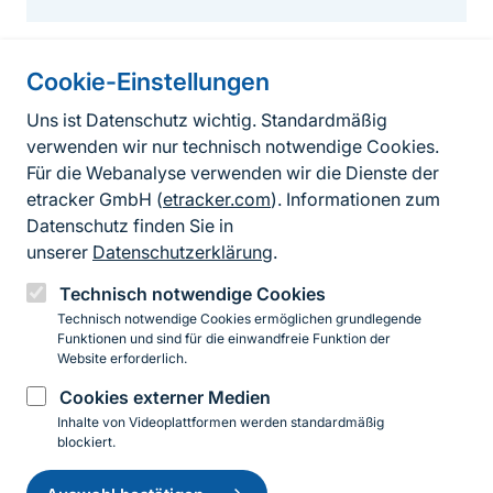
Cookie-Einstellungen
Informationen zur Seite
Uns ist Datenschutz wichtig. Standardmäßig
verwenden wir nur technisch notwendige Cookies.
Fußzeile
Kontakt zum BfN
Für die Webanalyse verwenden wir die Dienste der
Kontaktformular
etracker GmbH (
etracker.com
). Informationen zum
Datenschutz finden Sie in
Erklärung zur Barrierefreiheit
unserer
Datenschutzerklärung
.
Impressum
Technisch notwendige Cookies
Technisch notwendige Cookies ermöglichen grundlegende
Datenschutz
Funktionen und sind für die einwandfreie Funktion der
Website erforderlich.
Cookies externer Medien
Instagram
Facebook
YouTube
LinkedIn
Mastodon
Bluesky
Inhalte von Videoplattformen werden standardmäßig
blockiert.
Einwilligung
© 2026 Bundesamt für Naturschutz
zurückziehen