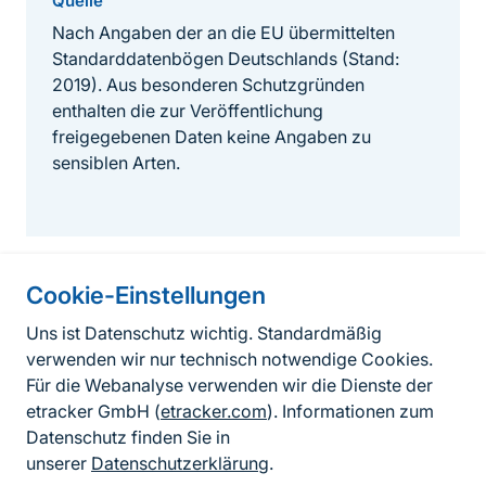
Quelle
Nach Angaben der an die EU übermittelten
Standarddatenbögen Deutschlands (Stand:
2019). Aus besonderen Schutzgründen
enthalten die zur Veröffentlichung
freigegebenen Daten keine Angaben zu
sensiblen Arten.
Cookie-Einstellungen
Informationen zur Seite
Uns ist Datenschutz wichtig. Standardmäßig
verwenden wir nur technisch notwendige Cookies.
Fußzeile
Kontakt zum BfN
Für die Webanalyse verwenden wir die Dienste der
Kontaktformular
etracker GmbH (
etracker.com
). Informationen zum
Datenschutz finden Sie in
Erklärung zur Barrierefreiheit
unserer
Datenschutzerklärung
.