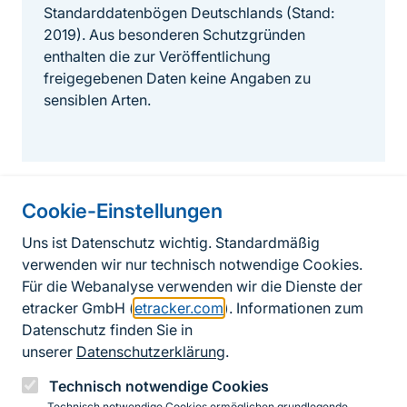
Standarddatenbögen Deutschlands (Stand:
2019). Aus besonderen Schutzgründen
enthalten die zur Veröffentlichung
freigegebenen Daten keine Angaben zu
sensiblen Arten.
Cookie-Einstellungen
Informationen zur Seite
Uns ist Datenschutz wichtig. Standardmäßig
verwenden wir nur technisch notwendige Cookies.
Fußzeile
Kontakt zum BfN
Für die Webanalyse verwenden wir die Dienste der
Kontaktformular
etracker GmbH (
etracker.com
). Informationen zum
Datenschutz finden Sie in
Erklärung zur Barrierefreiheit
unserer
Datenschutzerklärung
.
Impressum
Technisch notwendige Cookies
Technisch notwendige Cookies ermöglichen grundlegende