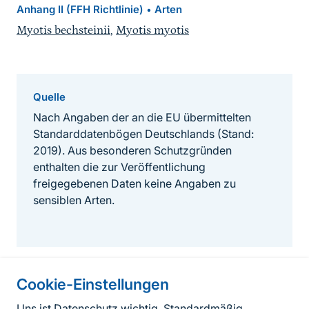
Anhang II (FFH Richtlinie)
Arten
•
Myotis bechsteinii
,
Myotis myotis
Quelle
Nach Angaben der an die EU übermittelten
Standarddatenbögen Deutschlands (Stand:
2019). Aus besonderen Schutzgründen
enthalten die zur Veröffentlichung
freigegebenen Daten keine Angaben zu
sensiblen Arten.
Cookie-Einstellungen
Informationen zur Seite
Uns ist Datenschutz wichtig. Standardmäßig