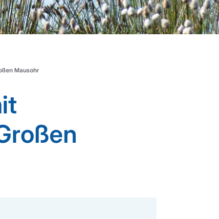
roßen Mausohr
it
Großen