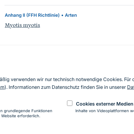
•
Anhang II (FFH Richtlinie)
Arten
Myotis myotis
Quelle
Nach Angaben der an die EU übermittelten Standardd
mäßig verwenden wir nur technisch notwendige Cookies. Für
2019). Aus besonderen Schutzgründen enthalten die z
om
). Informationen zum Datenschutz finden Sie in unserer
Da
Daten keine Angaben zu sensiblen Arten.
Cookies externer Medien
en grundlegende Funktionen
Inhalte von Videoplattformen w
 Website erforderlich.
ung