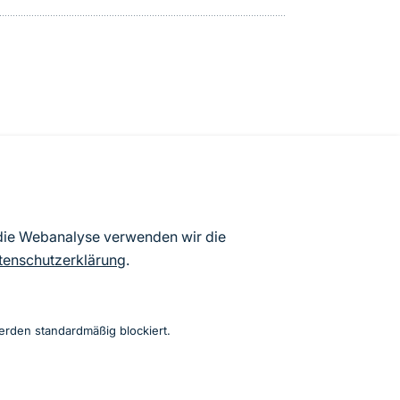
atenbögen Deutschlands (Stand:
 die Webanalyse verwenden wir die
ur Veröffentlichung freigegebenen
tenschutzerklärung
.
erden standardmäßig blockiert.