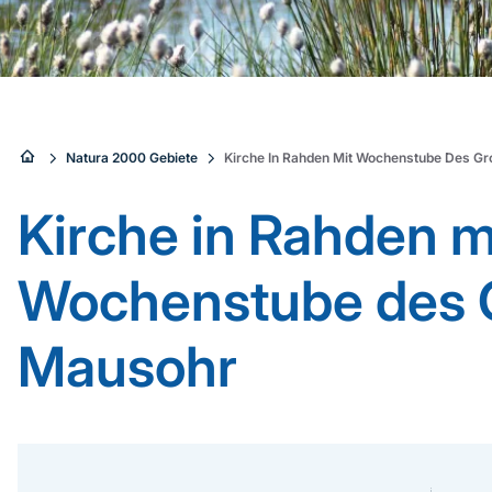
Sie
Natura 2000 Gebiete
Kirche In Rahden Mit Wochenstube Des G
sind
Kirche in Rahden m
hier:
Wochenstube des 
Mausohr