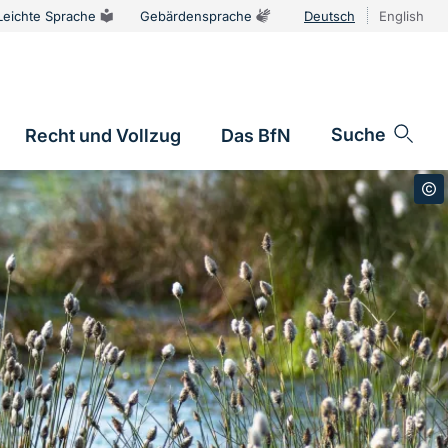
Leichte Sprache
Gebärdensprache
Deutsch
English
Sprachums
Suche
Recht und Vollzug
Das BfN