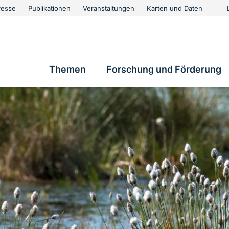
urschutz
resse
Publikationen
Veranstaltungen
Karten und Daten
vigation
Themen
Forschung und Förderung
Hauptnavigation