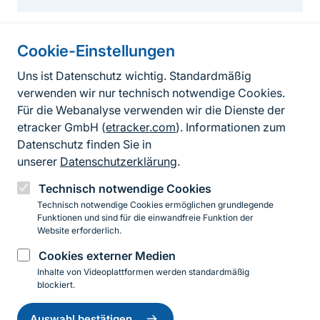
Cookie-Einstellungen
Informationen zur Seite
Uns ist Datenschutz wichtig. Standardmäßig
verwenden wir nur technisch notwendige Cookies.
Fußzeile
Kontakt zum BfN
Für die Webanalyse verwenden wir die Dienste der
Kontaktformular
etracker GmbH (
etracker.com
). Informationen zum
Datenschutz finden Sie in
Erklärung zur Barrierefreiheit
unserer
Datenschutzerklärung
.
Impressum
Technisch notwendige Cookies
Technisch notwendige Cookies ermöglichen grundlegende
Datenschutz
Funktionen und sind für die einwandfreie Funktion der
Website erforderlich.
Cookies externer Medien
Instagram
Facebook
YouTube
LinkedIn
Mastodon
Bluesky
Inhalte von Videoplattformen werden standardmäßig
blockiert.
Einwilligung
© 2026 Bundesamt für Naturschutz
zurückziehen
Auswahl bestätigen