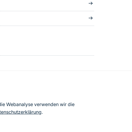
atenbögen Deutschlands (Stand:
 die Webanalyse verwenden wir die
ur Veröffentlichung freigegebenen
tenschutzerklärung
.