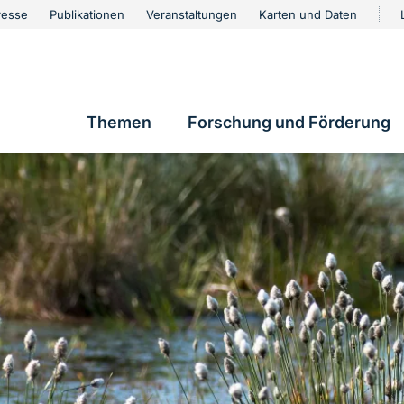
urschutz
resse
Publikationen
Veranstaltungen
Karten und Daten
vigation
Themen
Forschung und Förderung
Hauptnavigation