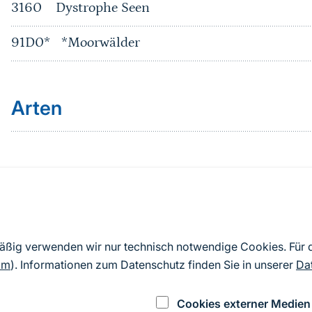
3160
Dystrophe Seen
91D0*
*Moorwälder
Arten
Quelle
Nach Angaben der an die EU übermittelten Standardd
mäßig verwenden wir nur technisch notwendige Cookies. Für
2019). Aus besonderen Schutzgründen enthalten die z
om
). Informationen zum Datenschutz finden Sie in unserer
Da
Daten keine Angaben zu sensiblen Arten.
Cookies externer Medien