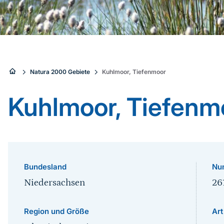
Sie
Natura 2000 Gebiete
Kuhlmoor, Tiefenmoor
sind
Kuhlmoor, Tiefenm
hier:
Bundesland
Nu
Niedersachsen
26
Region und Größe
Art