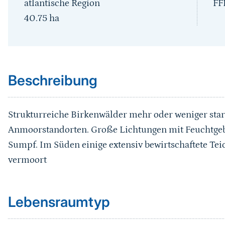
atlantische Region
FF
40.75
ha
Sprungmarke
Beschreibung
Strukturreiche Birkenwälder mehr oder weniger sta
Anmoorstandorten. Große Lichtungen mit Feuchtgeb
Sumpf. Im Süden einige extensiv bewirtschaftete Tei
vermoort
Sprungmarke
Lebensraumtyp