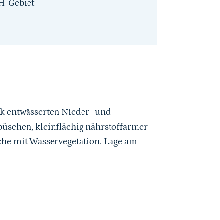
H-Gebiet
rk entwässerten Nieder- und
üschen, kleinflächig nährstoffarmer
che mit Wasservegetation. Lage am