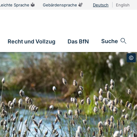
Leichte Sprache
Gebärdensprache
Deutsch
English
Sprachums
Suche
Recht und Vollzug
Das BfN