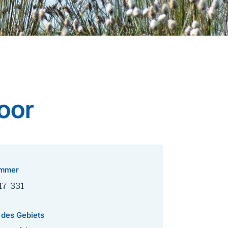
oor
mmer
17-331
 des Gebiets