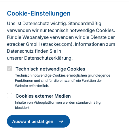
Cookie-Einstellungen
Informationen zur Seite
Uns ist Datenschutz wichtig. Standardmäßig
verwenden wir nur technisch notwendige Cookies.
Fußzeile
Kontakt zum BfN
Für die Webanalyse verwenden wir die Dienste der
Kontaktformular
etracker GmbH (
etracker.com
). Informationen zum
Datenschutz finden Sie in
Erklärung zur Barrierefreiheit
unserer
Datenschutzerklärung
.
Impressum
Technisch notwendige Cookies
Technisch notwendige Cookies ermöglichen grundlegende
Datenschutz
Funktionen und sind für die einwandfreie Funktion der
Website erforderlich.
Cookies externer Medien
Instagram
Facebook
YouTube
LinkedIn
Mastodon
Bluesky
Inhalte von Videoplattformen werden standardmäßig
blockiert.
Einwilligung
© 2026 Bundesamt für Naturschutz
zurückziehen
Auswahl bestätigen