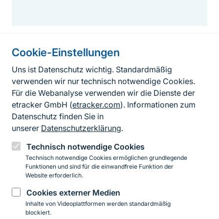
Cookie-Einstellungen
Informationen zur Seite
Uns ist Datenschutz wichtig. Standardmäßig
verwenden wir nur technisch notwendige Cookies.
Fußzeile
Kontakt zum BfN
Für die Webanalyse verwenden wir die Dienste der
Kontaktformular
etracker GmbH (
etracker.com
). Informationen zum
Datenschutz finden Sie in
Erklärung zur Barrierefreiheit
unserer
Datenschutzerklärung
.
Impressum
Technisch notwendige Cookies
Technisch notwendige Cookies ermöglichen grundlegende
Datenschutz
Funktionen und sind für die einwandfreie Funktion der
Website erforderlich.
Cookies externer Medien
Instagram
Facebook
YouTube
LinkedIn
Mastodon
Bluesky
Inhalte von Videoplattformen werden standardmäßig
blockiert.