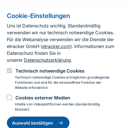
Cookie-Einstellungen
Informationen zur Seite
Uns ist Datenschutz wichtig. Standardmäßig
verwenden wir nur technisch notwendige Cookies.
Fußzeile
Kontakt zum BfN
Für die Webanalyse verwenden wir die Dienste der
Kontaktformular
etracker GmbH (
etracker.com
). Informationen zum
Datenschutz finden Sie in
Erklärung zur Barrierefreiheit
unserer
Datenschutzerklärung
.
Impressum
Technisch notwendige Cookies
Technisch notwendige Cookies ermöglichen grundlegende
Datenschutz
Funktionen und sind für die einwandfreie Funktion der
Website erforderlich.
Cookies externer Medien
Instagram
Facebook
YouTube
LinkedIn
Mastodon
Bluesky
Inhalte von Videoplattformen werden standardmäßig
blockiert.
Einwilligung
© 2026 Bundesamt für Naturschutz
zurückziehen
Auswahl bestätigen