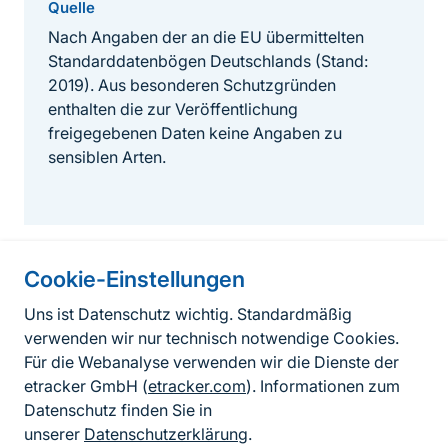
Quelle
Nach Angaben der an die EU übermittelten
Standarddatenbögen Deutschlands (Stand:
2019). Aus besonderen Schutzgründen
enthalten die zur Veröffentlichung
freigegebenen Daten keine Angaben zu
sensiblen Arten.
Cookie-Einstellungen
Informationen zur Seite
Uns ist Datenschutz wichtig. Standardmäßig
verwenden wir nur technisch notwendige Cookies.
Fußzeile
Kontakt zum BfN
Für die Webanalyse verwenden wir die Dienste der
Kontaktformular
etracker GmbH (
etracker.com
). Informationen zum
Datenschutz finden Sie in
Erklärung zur Barrierefreiheit
unserer
Datenschutzerklärung
.