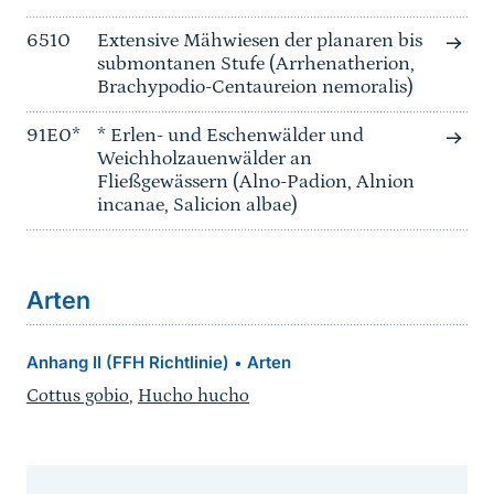
6510
Extensive Mähwiesen der planaren bis
submontanen Stufe (Arrhenatherion,
Brachypodio-Centaureion nemoralis)
91E0*
* Erlen- und Eschenwälder und
Weichholzauenwälder an
Fließgewässern (Alno-Padion, Alnion
incanae, Salicion albae)
Arten
Anhang II (FFH Richtlinie)
Arten
•
Cottus gobio
,
Hucho hucho