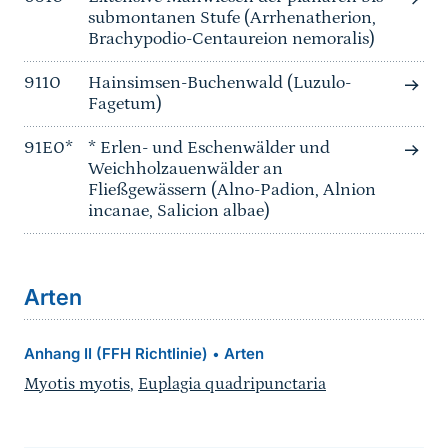
submontanen Stufe (Arrhenatherion,
Brachypodio-Centaureion nemoralis)
9110
Hainsimsen-Buchenwald (Luzulo-
Fagetum)
91E0*
* Erlen- und Eschenwälder und
Weichholzauenwälder an
Fließgewässern (Alno-Padion, Alnion
incanae, Salicion albae)
Arten
Anhang II (FFH Richtlinie)
Arten
•
Myotis myotis
,
Euplagia quadripunctaria