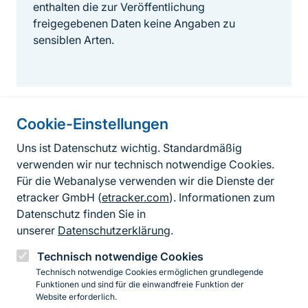
enthalten die zur Veröffentlichung
freigegebenen Daten keine Angaben zu
sensiblen Arten.
Cookie-Einstellungen
Informationen zur Seite
Uns ist Datenschutz wichtig. Standardmäßig
verwenden wir nur technisch notwendige Cookies.
Fußzeile
Kontakt zum BfN
Für die Webanalyse verwenden wir die Dienste der
Kontaktformular
etracker GmbH (
etracker.com
). Informationen zum
Datenschutz finden Sie in
Erklärung zur Barrierefreiheit
unserer
Datenschutzerklärung
.
Impressum
Technisch notwendige Cookies
Technisch notwendige Cookies ermöglichen grundlegende
Datenschutz
Funktionen und sind für die einwandfreie Funktion der
Website erforderlich.