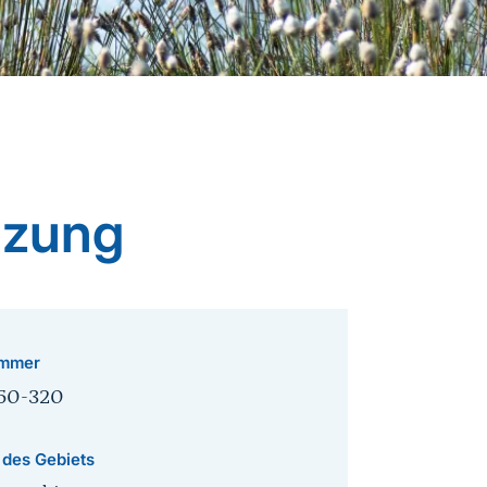
nzung
mmer
50-320
 des Gebiets