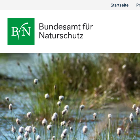
Bundesamt für Nat
Öffnet
Startseite
P
Metana
Direkt zur Hauptnavigation
Direkt zur Hauptinhalte
Direkt zur Fusszeile
eine
externe
Seite
Link
zur
Startseite