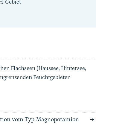
H-Gebiet
hen Flachseen (Haussee, Hintersee,
 angrenzenden Feuchtgebieten
tation vom Typ Magnopotamion