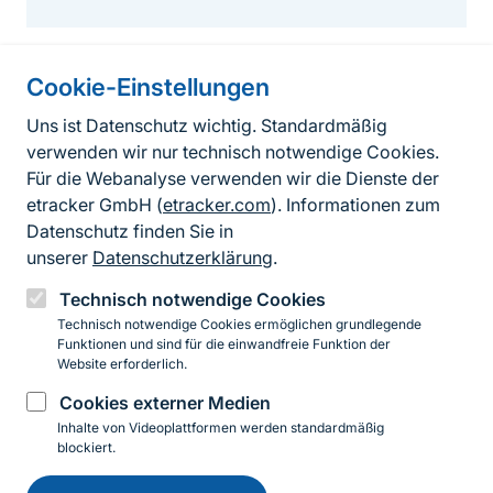
Cookie-Einstellungen
Informationen zur Seite
Uns ist Datenschutz wichtig. Standardmäßig
verwenden wir nur technisch notwendige Cookies.
Fußzeile
Kontakt zum BfN
Für die Webanalyse verwenden wir die Dienste der
Kontaktformular
etracker GmbH (
etracker.com
). Informationen zum
Datenschutz finden Sie in
Erklärung zur Barrierefreiheit
unserer
Datenschutzerklärung
.
Impressum
Technisch notwendige Cookies
Technisch notwendige Cookies ermöglichen grundlegende
Datenschutz
Funktionen und sind für die einwandfreie Funktion der
Website erforderlich.
Cookies externer Medien
Instagram
Facebook
YouTube
LinkedIn
Mastodon
Bluesky
Inhalte von Videoplattformen werden standardmäßig
blockiert.
Einwilligung
© 2026 Bundesamt für Naturschutz