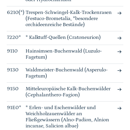
6210(*)
Trespen-Schwingel-Kalk-Trockenrasen
(Festuco-Brometalia, *besondere
orchideenreiche Bestände)
7220*
* Kalktuff-Quellen (Cratoneurion)
9110
Hainsimsen-Buchenwald (Luzulo-
Fagetum)
9130
Waldmeister-Buchenwald (Asperulo-
Fagetum)
9150
Mitteleuropäische Kalk-Buchenwälder
(Cephalanthero-Fagion)
91E0*
* Erlen- und Eschenwälder und
Weichholzauenwälder an
Fließgewässern (Alno-Padion, Alnion
incanae, Salicion albae)