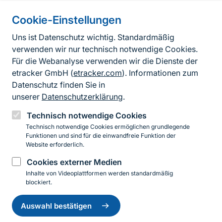
Cookie-Einstellungen
Informationen zur Seite
Uns ist Datenschutz wichtig. Standardmäßig
verwenden wir nur technisch notwendige Cookies.
Fußzeile
Kontakt zum BfN
Für die Webanalyse verwenden wir die Dienste der
Kontaktformular
etracker GmbH (
etracker.com
). Informationen zum
Datenschutz finden Sie in
Erklärung zur Barrierefreiheit
unserer
Datenschutzerklärung
.
Impressum
Technisch notwendige Cookies
Technisch notwendige Cookies ermöglichen grundlegende
Datenschutz
Funktionen und sind für die einwandfreie Funktion der
Website erforderlich.
Cookies externer Medien
Instagram
Facebook
YouTube
LinkedIn
Mastodon
Bluesky
Inhalte von Videoplattformen werden standardmäßig
blockiert.
Einwilligung
© 2026 Bundesamt für Naturschutz
zurückziehen
Auswahl bestätigen