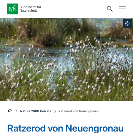
Startseite
Bundesamt für Naturschutz
Öffnet
Direkt zur Hauptnavigation
Direkt zur Hauptinhalte
Direkt zur Fusszeile
eine
Presse
externe
Seite
Publikationen
Link
zur
Veranstaltungen
Metanavigation
Startseite
Karten und Daten
Leichte Sprache
Gebärdensprache
Sie
Natura 2000 Gebiete
Ratzerod von Neuengronau
Deutsch
English
sind
Ratzerod von Neuengronau
Sprachumschalter
hier: