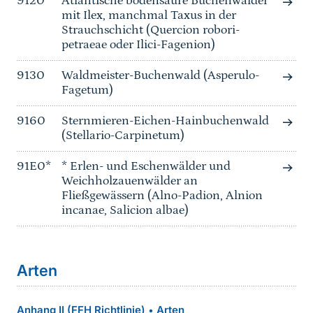
9120
Atlantische bodensaure Buchenwälder
mit Ilex, manchmal Taxus in der
Strauchschicht (Quercion robori-
petraeae oder Ilici-Fagenion)
9130
Waldmeister-Buchenwald (Asperulo-
Fagetum)
9160
Sternmieren-Eichen-Hainbuchenwald
(Stellario-Carpinetum)
91E0*
* Erlen- und Eschenwälder und
Weichholzauenwälder an
Fließgewässern (Alno-Padion, Alnion
incanae, Salicion albae)
Arten
Anhang II (FFH Richtlinie)
Arten
•