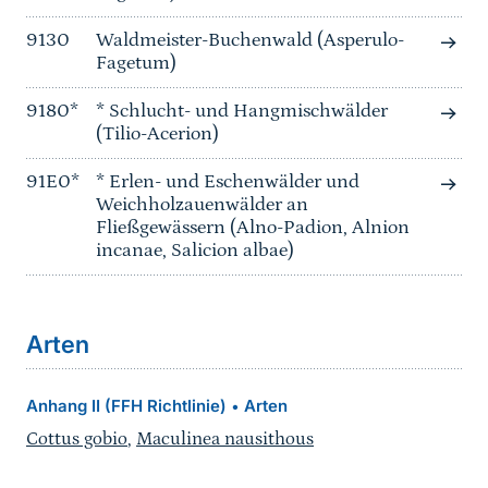
9130
Waldmeister-Buchenwald (Asperulo-
Fagetum)
9180*
* Schlucht- und Hangmischwälder
(Tilio-Acerion)
91E0*
* Erlen- und Eschenwälder und
Weichholzauenwälder an
Fließgewässern (Alno-Padion, Alnion
incanae, Salicion albae)
Arten
Anhang II (FFH Richtlinie)
Arten
•
Cottus gobio
,
Maculinea nausithous