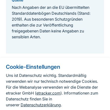
Quelle
Nach Angaben der an die EU übermittelten
Standarddatenbögen Deutschlands (Stand:
2019). Aus besonderen Schutzgründen
enthalten die zur Veröffentlichung
freigegebenen Daten keine Angaben zu
sensiblen Arten.
Cookie-Einstellungen
Informationen zur Seite
Uns ist Datenschutz wichtig. Standardmäßig
verwenden wir nur technisch notwendige Cookies.
Fußzeile
Kontakt zum BfN
Für die Webanalyse verwenden wir die Dienste der
Kontaktformular
etracker GmbH (
etracker.com
). Informationen zum
Datenschutz finden Sie in
Erklärung zur Barrierefreiheit
unserer
Datenschutzerklärung
.