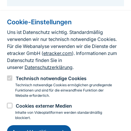
Cookie-Einstellungen
Informationen zur Seite
Uns ist Datenschutz wichtig. Standardmäßig
verwenden wir nur technisch notwendige Cookies.
Fußzeile
Kontakt zum BfN
Für die Webanalyse verwenden wir die Dienste der
Kontaktformular
etracker GmbH (
etracker.com
). Informationen zum
Datenschutz finden Sie in
Erklärung zur Barrierefreiheit
unserer
Datenschutzerklärung
.
Impressum
Technisch notwendige Cookies
Technisch notwendige Cookies ermöglichen grundlegende
Datenschutz
Funktionen und sind für die einwandfreie Funktion der
Website erforderlich.
Cookies externer Medien
Instagram
Facebook
YouTube
LinkedIn
Mastodon
Bluesky
Inhalte von Videoplattformen werden standardmäßig
blockiert.
Einwilligung
© 2026 Bundesamt für Naturschutz
zurückziehen