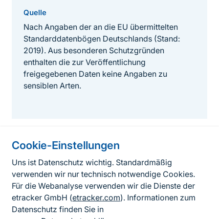
Quelle
Nach Angaben der an die EU übermittelten
Standarddatenbögen Deutschlands (Stand:
2019). Aus besonderen Schutzgründen
enthalten die zur Veröffentlichung
freigegebenen Daten keine Angaben zu
sensiblen Arten.
Cookie-Einstellungen
Informationen zur Seite
Uns ist Datenschutz wichtig. Standardmäßig
verwenden wir nur technisch notwendige Cookies.
Fußzeile
Kontakt zum BfN
Für die Webanalyse verwenden wir die Dienste der
Kontaktformular
etracker GmbH (
etracker.com
). Informationen zum
Datenschutz finden Sie in
Erklärung zur Barrierefreiheit