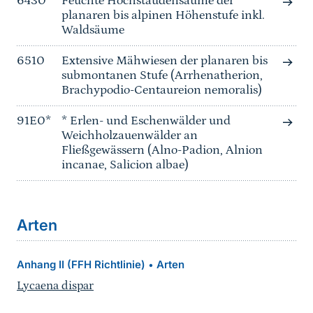
6430
Feuchte Hochstaudensäume der
planaren bis alpinen Höhenstufe inkl.
Waldsäume
6510
Extensive Mähwiesen der planaren bis
submontanen Stufe (Arrhenatherion,
Brachypodio-Centaureion nemoralis)
91E0*
* Erlen- und Eschenwälder und
Weichholzauenwälder an
Fließgewässern (Alno-Padion, Alnion
incanae, Salicion albae)
Arten
Anhang II (FFH Richtlinie)
Arten
•
Lycaena dispar