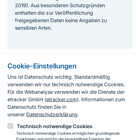
2019). Aus besonderen Schutzgründen
enthalten die zur Veröffentlichung
freigegebenen Daten keine Angaben zu
sensiblen Arten.
Cookie-Einstellungen
Informationen zur Seite
Uns ist Datenschutz wichtig. Standardmäßig
verwenden wir nur technisch notwendige Cookies.
Fußzeile
Kontakt zum BfN
Für die Webanalyse verwenden wir die Dienste der
Kontaktformular
etracker GmbH (
etracker.com
). Informationen zum
Datenschutz finden Sie in
Erklärung zur Barrierefreiheit
unserer
Datenschutzerklärung
.
Impressum
Technisch notwendige Cookies
Technisch notwendige Cookies ermöglichen grundlegende
Datenschutz
Funktionen und sind für die einwandfreie Funktion der